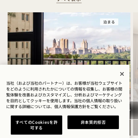
泊まる
夏季限定宿泊オファー「サ
当社（および当社のパートナー）は、お客様が当社ウェブサイト
マーソルスティス」
をどのように利用されたかについての情報を収集し、お客様の閲
覧体験を改善およびカスタマイズし、分析およびマーケティング
を目的としてクッキーを使用します。当社の個人情報の取り扱い
宿泊料金が最大30%オフ
に関する詳細については、
個人情報保護方針を
ご覧ください。
ロゼワイン1本付き
柔軟なキャンセル条件
すべてのCookiesを許
非本質的拒否
可する