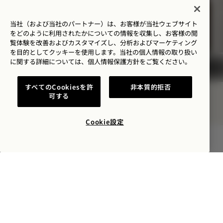
宿泊料金が最大30%オフ
ロゼワイン1本付き
当社（および当社のパートナー）は、お客様が当社ウェブサイト
柔軟なキャンセル条件
をどのように利用されたかについての情報を収集し、お客様の閲
覧体験を改善およびカスタマイズし、分析およびマーケティング
を目的としてクッキーを使用します。当社の個人情報の取り扱い
に関する詳細については、
個人情報保護方針を
ご覧ください。
NaN / 12
すべてのCookiesを許
非本質的拒否
可する
Cookie設定
空室状況を確認する
1 Hotel Central Park
1414シックス・アベニュー
ニューヨーク
,
NY
10019
米国