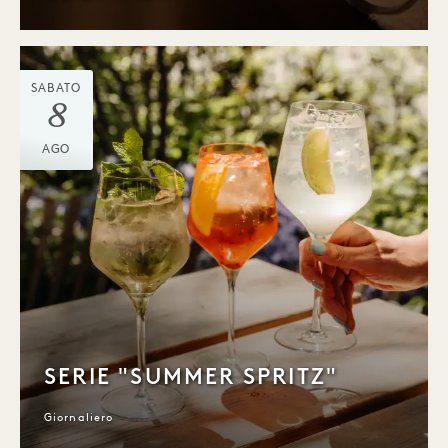
SABATO
8
AGO
SERIE "SUMMER SPRITZ"
Giornaliero