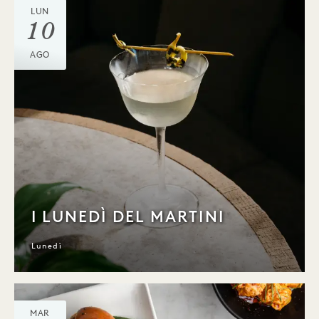
LUN
10
AGO
I LUNEDÌ DEL MARTINI
Lunedì
MAR