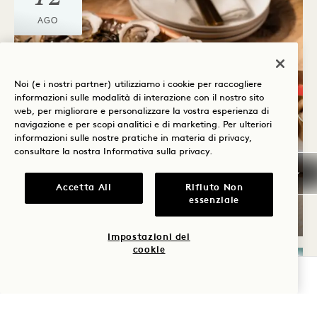
AGO
Noi (e i nostri partner) utilizziamo i cookie per raccogliere
informazioni sulle modalità di interazione con il nostro sito
web, per migliorare e personalizzare la vostra esperienza di
navigazione e per scopi analitici e di marketing. Per ulteriori
informazioni sulle nostre pratiche in materia di privacy,
consultare la nostra
Informativa sulla privacy
.
I GIOVEDÌ "SIP & SEA"
Accetta All
Rifiuto Non
essenziale
Giovedì
Impostazioni dei
cookie
VERIFICA LA DISPONIBILITÀ
MERCOLEDÌ
12