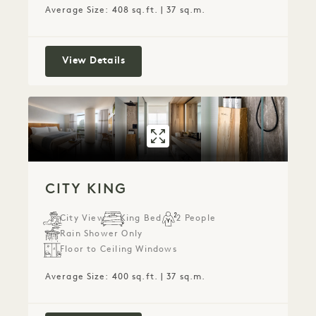
Average Size: 408 sq.ft. | 37 sq.m.
King
View Details
GALLERY 533
CITY KING
CITY KING
City View
King Bed
2 People
Rain Shower Only
Floor to Ceiling Windows
Average Size: 400 sq.ft. | 37 sq.m.