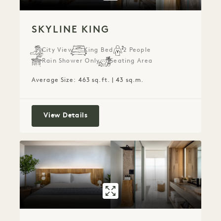
SKYLINE KING
City View
King Bed
2 People
Rain Shower Only
Seating Area
Average Size: 463 sq.ft. | 43 sq.m.
Skyline King
View Details
GALLERY 535
CITY KING BAL