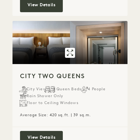
City King
View Details
GALLERY 534
CITY TWO QUEE
CITY TWO QUEENS
City View
2 Queen Beds
4 People
Rain Shower Only
Floor to Ceiling Windows
Average Size: 420 sq.ft. | 39 sq.m.
City Two Queens
View Details