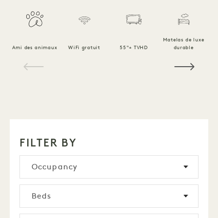
Matelas de luxe
Ami des animaux
WiFi gratuit
55"+ TVHD
durable
Li
1 / 16
FILTER BY
Occupancy
Beds