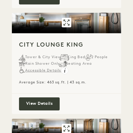
GALLERY 536
CITY LOUNGE K
CITY LOUNGE KING
Tower & City View
King Bed
2 People
Rain Shower Only
Seating Area
Accessible Details
Average Size: 463 sq.ft. | 43 sq.m.
City Lounge King
View Details
GALLERY 537
SKYLINE KING