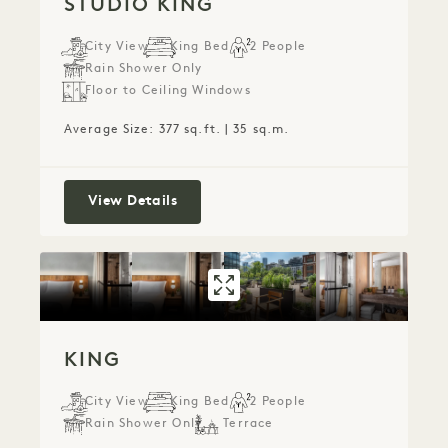
STUDIO KING
City View
King Bed
2 People
Rain Shower Only
Floor to Ceiling Windows
Average Size: 377 sq.ft. | 35 sq.m.
Studio King
View Details
GALLERY 532
KING
KING
City View
King Bed
2 People
Rain Shower Only
Terrace