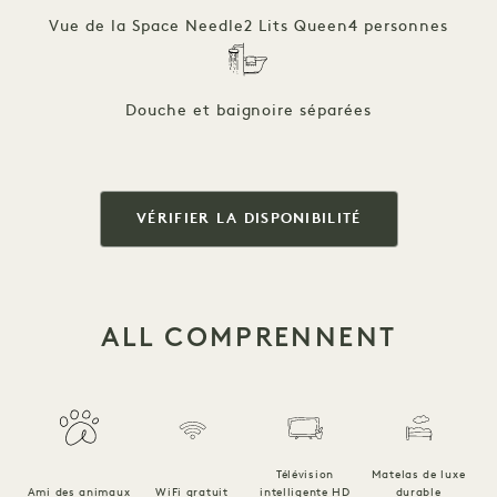
Vue de la Space Needle
2 Lits Queen
4 personnes
Douche et baignoire séparées
VÉRIFIER LA DISPONIBILITÉ
ALL COMPRENNENT
Télévision
Matelas de luxe
Ami des animaux
WiFi gratuit
intelligente HD
durable
Li