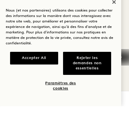
Nous (et nos partenaires) utilisons des cookies pour collecter
Politique d'annulation
des informations sur la manière dont vous interagissez avec
notre site web, pour améliorer et personnaliser votre
expérience de navigation, ainsi qu'à des fins d'analyse et de
Impôts et taxes
marketing. Pour plus d'informations sur nos pratiques en
matière de protection de la vie privée, consultez notre
avis de
confidentialité
.
Arrivée anticipée/départ
tardif
Accepter All
Rejeter les
demandes non
Informations générales
essentielles
sur les réservations
Paramètres des
Politique relative aux
cookies
animaux de compagnie
VÉRIFIER LA DISPONIBILITÉ
Questions fréquemment
posées