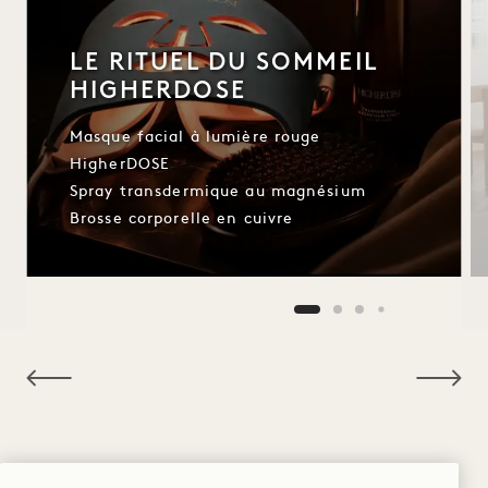
LE RITUEL DU SOMMEIL
HIGHERDOSE
Masque facial à lumière rouge
HigherDOSE
Spray transdermique au magnésium
Brosse corporelle en cuivre
NaN / 9