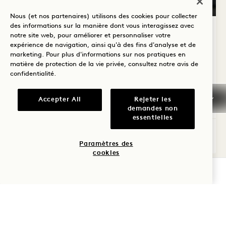
GALERIE 318
RELIANT CITY T
Nous (et nos partenaires) utilisons des cookies pour collecter
1 / 3
des informations sur la manière dont vous interagissez avec
RELIER CITY TWO QUEENS
notre site web, pour améliorer et personnaliser votre
expérience de navigation, ainsi qu'à des fins d'analyse et de
marketing. Pour plus d'informations sur nos pratiques en
Tour et vue sur la ville
4 lits Queen
matière de protection de la vie privée, consultez notre
avis de
8 personnes
Douche de pluie uniquement
confidentialité
.
Détails accessibles
Accepter All
Rejeter les
Average Size: 878 sq.ft. | 81 sq.m.
demandes non
essentielles
Connecting City Two Queens
Voir les détails
Paramètres des
cookies
VÉRIFIER LA DISPONIBILITÉ