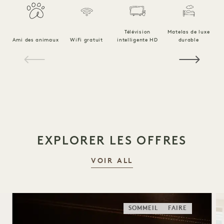
Télévision
Matelas de luxe
Ami des animaux
WiFi gratuit
intelligente HD
durable
Li
1 / 21
EXPLORER LES OFFRES
VOIR ALL
SOMMEIL
FAIRE