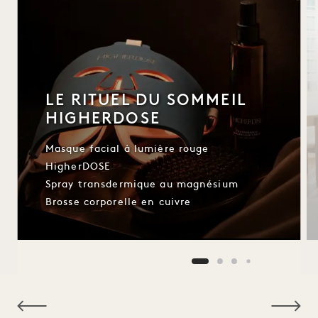
LE RITUEL DU SOMMEIL
HIGHERDOSE
Masque facial à lumière rouge
HigherDOSE
Spray transdermique au magnésium
Brosse corporelle en cuivre
NaN / 9