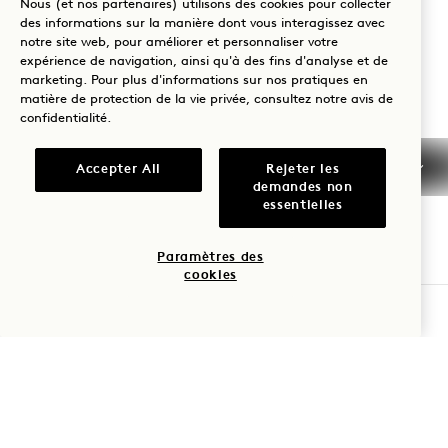
Nous (et nos partenaires) utilisons des cookies pour collecter
États-Unis d'Amérique
des informations sur la manière dont vous interagissez avec
Hôtel :
notre site web, pour améliorer et personnaliser votre
expérience de navigation, ainsi qu'à des fins d'analyse et de
+1 615 510 0400
marketing. Pour plus d'informations sur nos pratiques en
Réservations :
matière de protection de la vie privée, consultez notre
avis de
confidentialité
.
+1 833 624 3111
Nashville
Nous contacter
Accepter All
Rejeter les
Politiques
Accessibilité
demandes non
essentielles
Animaux de
Presse
compagnie
FAQs
Paramètres des
cookies
VÉRIFIER LA DISPONIBILITÉ
1 Hotels
Nos implantations
Mission