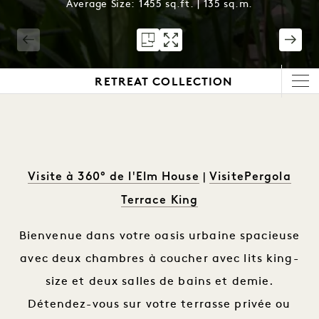
Average Size: 1455 sq.ft. | 135 sq.m.
1 / 13
RETREAT COLLECTION
Visite à 360° de l'Elm House
VisitePergola
|
Terrace King
Bienvenue dans votre oasis urbaine spacieuse
avec deux chambres à coucher avec lits king-
size et deux salles de bains et demie.
Détendez-vous sur votre terrasse privée ou