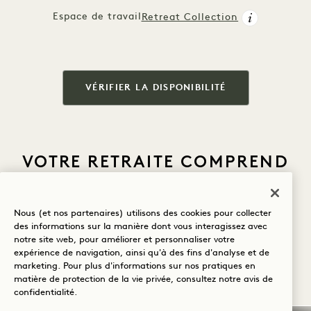
Espace de travail
Retreat Collection
VÉRIFIER LA DISPONIBILITÉ
VOTRE RETRAITE COMPREND
Nous (et nos partenaires) utilisons des cookies pour collecter
des informations sur la manière dont vous interagissez avec
notre site web, pour améliorer et personnaliser votre
Minibar gratuit
expérience de navigation, ainsi qu'à des fins d'analyse et de
avec snacks et
Couverture
C
marketing. Pour plus d'informations sur nos pratiques en
boissons non
infrarouge
p
matière de protection de la vie privée, consultez notre
avis de
alcoolisées
Crédit hôtelier
Gourous VIP
HigherDose
confidentialité
.