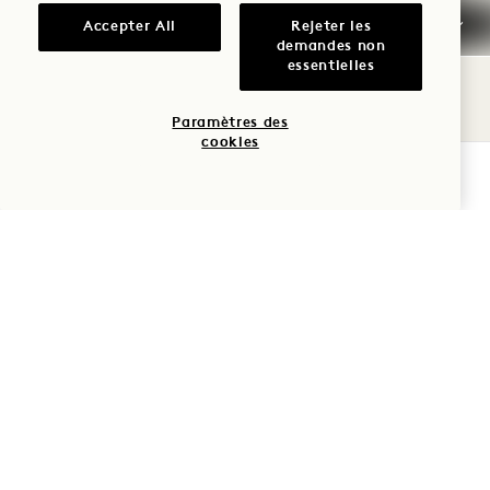
Accepter All
Rejeter les
1 / 24
demandes non
essentielles
Paramètres des
cookies
VÉRIFIER LA DISPONIBILITÉ
Politique d'annulation
Réservation garantie
Arrivée anticipée/départ
tardif
Impôts et taxes
Parking