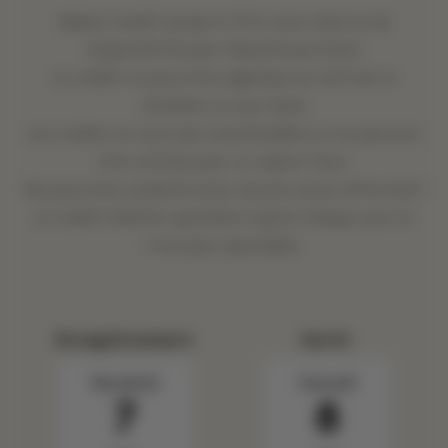
Départ tardif (jusqu'à 13 h) sous réserve de
disponibilité pour Greenhouse Suite
Le crédit ne peut être appliqué au tarif de la
chambre ou aux taxes
Les crédits ne sont pas transférables et ne peuvent
être utilisés pour un séjour futur
Ne peut être combiné avec aucune autre offre/tarif
Le crédit hôtelier quotidien expire chaque jour et
n'est pas reportable.
Enregistrement
Sortir
Vendredi
Samedi
7
8