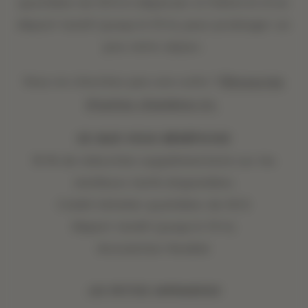
quotidien de 50 $ à dépenser à l'hôtel et d'un
départ tardif (jusqu'à 13 h) pour prolonger un
peu votre séjour.
Découvrez
Vous ne cherchez pas une suite ?
d'autres chambres ici.
CE QUE VOUS BÉNÉFICIEZ
10 % de réduction supplémentaire sur les
meilleurs tarifs disponibles
Crédit hôtelier quotidien de 50 $
Départ tardif (jusqu'à 13 h)
Annulation flexible
LES PETITES IMPRIMERIES