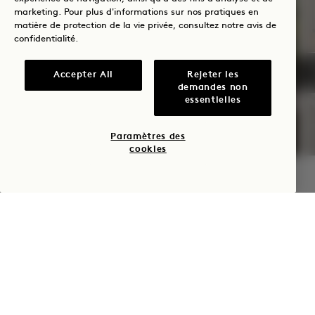
marketing. Pour plus d'informations sur nos pratiques en
matière de protection de la vie privée, consultez notre
avis de
confidentialité
.
SOLSTICE D'ÉTÉ
Accepter All
Rejeter les
demandes non
Jusqu’à 30 % de réduction sur votre
essentielles
séjour
Une bouteille de rosé
Paramètres des
Conditions d’annulation souples
cookies
VÉRIFIER LA DISPONIBILITÉ
NaN / 12