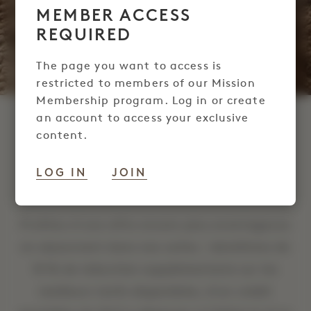
MEMBER ACCESS
REQUIRED
The page you want to access is
restricted to members of our Mission
Membership program. Log in or create
an account to access your exclusive
SUITE DE SOMMEIL
content.
POUR LES MEMBRES
LOG IN
JOIN
DE LA MISSION
Profitez d'une offre encore plus avantageuse
en séjournant dans nos suites : bénéficiez de
10 % de réduction supplémentaire sur les
meilleurs tarifs disponibles, d'un crédit