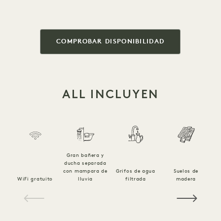
COMPROBAR DISPONIBILIDAD
ALL INCLUYEN
Gran bañera y
ducha separada
con mampara de
Grifos de agua
Suelos de
Es
WiFi gratuito
lluvia
filtrada
madera
1 / 16