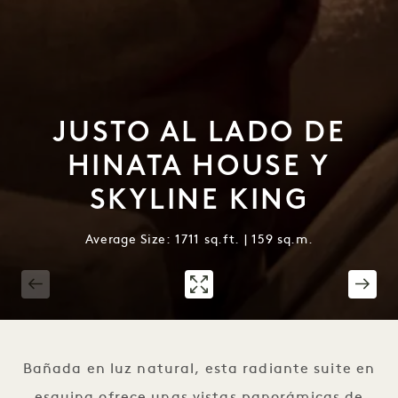
JUSTO AL LADO DE
HINATA HOUSE Y
SKYLINE KING
Average Size: 1711 sq.ft. | 159 sq.m.
1 / 4
Bañada en luz natural, esta radiante suite en