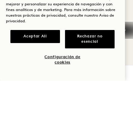
mejorar y personalizar su experiencia de navegación y con
INFORMACIÓN GENERAL
fines analíticos y de marketing. Para más información sobre
SOBRE RESERVAS
nuestras prácticas de privacidad, consulte nuestro
Aviso de
privacidad
.
TARJETAS DE CRÉDITO
Aceptar All
Rechazar no
esencial
LLEGADA
ANTICIPADA/SALIDA
Configuración de
TARDÍA
cookies
COMPROBAR DISPONIBILIDAD
IMPUESTOS Y TASAS
POLÍTICA DE MASCOTAS
APARCAMIENTO
FUMAR