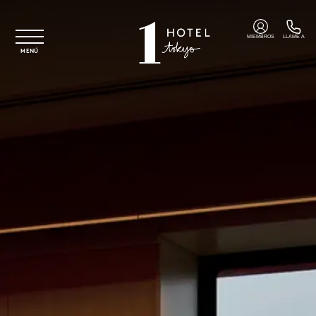
Ir al contenido principal
MIEMBROS
LLAME A
MENÚ