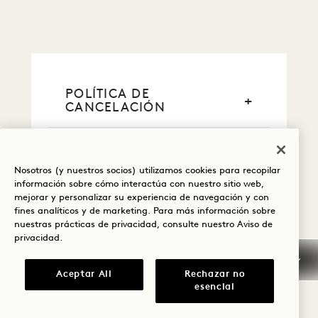
POLÍTICA DE
CANCELACIÓN
INFORMACIÓN GENERAL
SOBRE RESERVAS
Nosotros (y nuestros socios) utilizamos cookies para recopilar
información sobre cómo interactúa con nuestro sitio web,
TARJETAS DE CRÉDITO
mejorar y personalizar su experiencia de navegación y con
fines analíticos y de marketing. Para más información sobre
nuestras prácticas de privacidad, consulte nuestro
Aviso de
LLEGADA
privacidad
.
ANTICIPADA/SALIDA
TARDÍA
Aceptar All
Rechazar no
esencial
IMPUESTOS Y TASAS