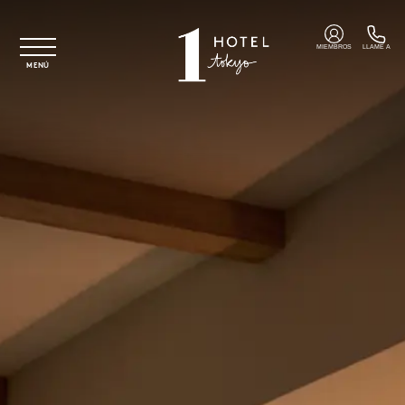
Ir al contenido principal
MIEMBROS
LLAME A
MENÚ