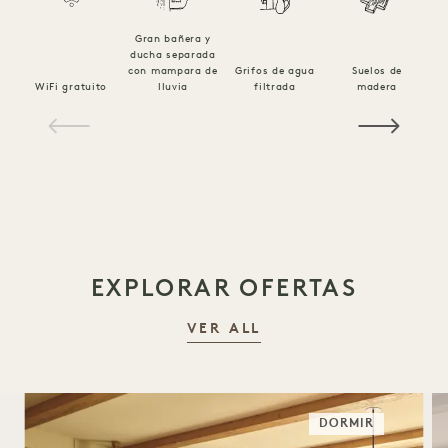
Gran bañera y
ducha separada
con mampara de
Grifos de agua
Suelos de
Es
WiFi gratuito
lluvia
filtrada
madera
1 / 16
EXPLORAR OFERTAS
VER ALL
DORMIR