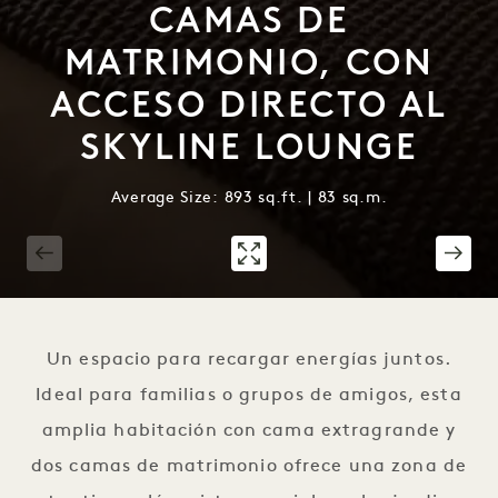
CAMAS DE
MATRIMONIO, CON
ACCESO DIRECTO AL
SKYLINE LOUNGE
Average Size: 893 sq.ft. | 83 sq.m.
1 / 3
Un espacio para recargar energías juntos.
Ideal para familias o grupos de amigos, esta
amplia habitación con cama extragrande y
dos camas de matrimonio ofrece una zona de