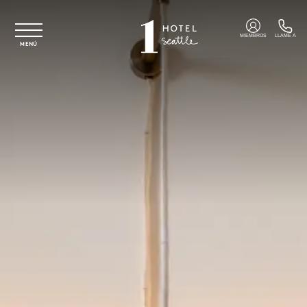
Ir al contenido principal
MIEMBROS
LLAME A
MENÚ