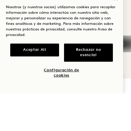
Premium Vista Ciudad
Nosotros (y nuestros socios) utilizamos cookies para recopilar
1 cama de matrimonio y 2 camas dobles
información sobre cómo interactúa con nuestro sitio web,
mejorar y personalizar su experiencia de navegación y con
6 Personas
Sólo ducha de lluvia
fines analíticos y de marketing. Para más información sobre
Habitaciones comunicadas
Rincón con ventana
nuestras prácticas de privacidad, consulte nuestro
Aviso de
Espacio de trabajo
privacidad
.
Average Size: 535 sq.ft. | 49 sq.m.
Aceptar All
Rechazar no
esencial
Connecting City Rooms
Ver detalles
Configuración de
cookies
COMPROBAR DISPONIBILIDAD
Política de cancelación