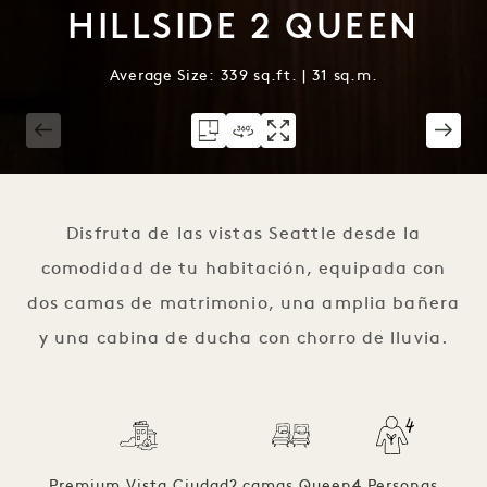
HILLSIDE 2 QUEEN
Average Size: 339 sq.ft. | 31 sq.m.
1 / 4
Disfruta de las vistas Seattle desde la
comodidad de tu habitación, equipada con
dos camas de matrimonio, una amplia bañera
y una cabina de ducha con chorro de lluvia.
Premium Vista Ciudad
2 camas Queen
4 Personas