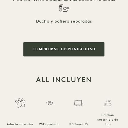
Ducha y bañera separadas
COMPROBAR DISPONIBILIDAD
ALL INCLUYEN
Colchón
sostenible de
Ro
Admite mascotas
WiFi gratuito
HD Smart TV
lujo