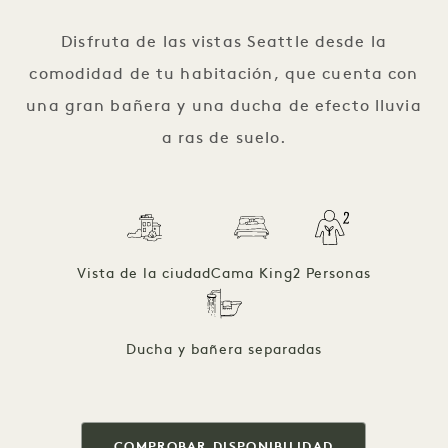
1 / 3
Disfruta de las vistas Seattle desde la
comodidad de tu habitación, que cuenta con
una gran bañera y una ducha de efecto lluvia
a ras de suelo.
Vista de la ciudad
Cama King
2 Personas
Ducha y bañera separadas
COMPROBAR DISPONIBILIDAD