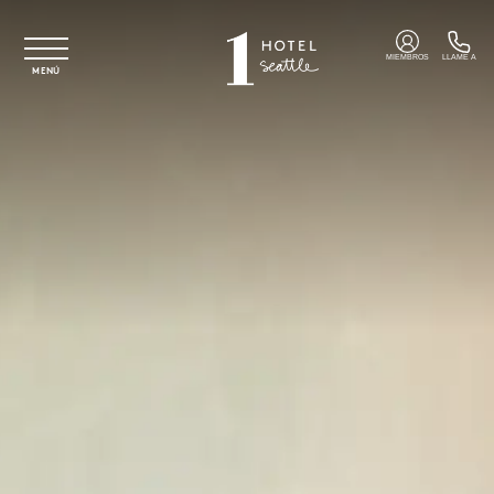
Ir al contenido principal
MIEMBROS
LLAME A
MENÚ