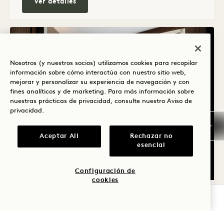
City King
Ver detalles
Nosotros (y nuestros socios) utilizamos cookies para recopilar
información sobre cómo interactúa con nuestro sitio web,
mejorar y personalizar su experiencia de navegación y con
fines analíticos y de marketing. Para más información sobre
nuestras prácticas de privacidad, consulte nuestro
Aviso de
privacidad
.
Aceptar All
Rechazar no
esencial
PLANO 590
VISITA VIRTUAL 360º 590
GALERÍA 590
STUDIO KING BAÑERA
STUDIO KIN
STU
Configuración de
cookies
1 / 2
STUDIO KING CON BAÑERA
COMPROBAR DISPONIBILIDAD
Cama King
2 Personas