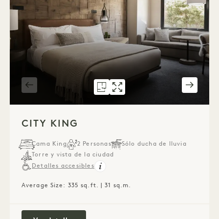
PLANO 586
GALERÍA 586
CITY KING
CITY KING
1 / 4
CITY KING
Cama King
2 Personas
Sólo ducha de lluvia
Torre y vista de la ciudad
Detalles accesibles
Average Size: 335 sq.ft. | 31 sq.m.