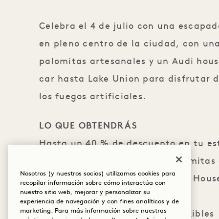
Celebra el 4 de julio con una escapad
en pleno centro de la ciudad, con un
palomitas artesanales y un Audi hous
car hasta Lake Union para disfrutar d
los fuegos artificiales.
LO QUE OBTENDRÁS
Hasta un 40 % de descuento en tu es
Una botella de champán y palomitas 
Nosotros (y nuestros socios) utilizamos cookies para
Audi House Car privado en Audi Hous
recopilar información sobre cómo interactúa con
nuestro sitio web, mejorar y personalizar su
ver los fuegos artificiales
experiencia de navegación y con fines analíticos y de
marketing. Para más información sobre nuestras
Condiciones de cancelación flexibles