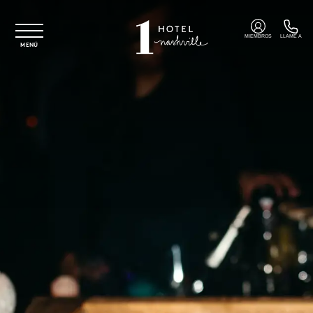
Ir al contenido principal
MIEMBROS
LLAME A
MENÚ