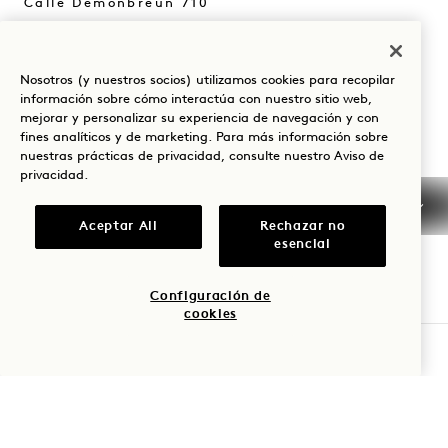
Calle Demonbreun 710
Nashville
TN
37203
Estados Unidos
Nosotros (y nuestros socios) utilizamos cookies para recopilar
Hotel:
información sobre cómo interactúa con nuestro sitio web,
mejorar y personalizar su experiencia de navegación y con
+1 615 510 0400
fines analíticos y de marketing. Para más información sobre
Reservas:
nuestras prácticas de privacidad, consulte nuestro
Aviso de
privacidad
.
+1 833 624 3111
Nashville
Contacte con nosotros
Aceptar All
Rechazar no
Políticas
Prensa
esencial
Admite mascotas
Preguntas frecuentes
Configuración de
Accesibilidad
cookies
COMPROBAR DISPONIBILIDAD
1 Hotels