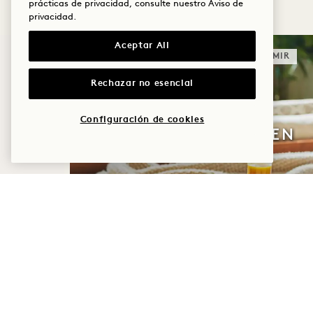
prácticas de privacidad, consulte nuestro
Aviso de
privacidad
.
Aceptar All
DORMIR
Rechazar no esencial
Configuración de cookies
1 CÓMO EMPEZAR BIEN
EL DÍA
Empieza el día con energía gracias
a un crédito de 50 $ para el
desayuno
. Condiciones de cancelación
flexibles