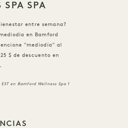
 SPA SPA
bienestar entre semana?
l mediodía en Bamford
Mencione "mediodía" al
 25 $ de descuento en
.
 h EST en Bamford Wellness Spa 1
ENCIAS