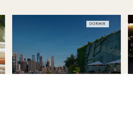
DORMIR
SOLSTICIO DE VERANO
Hasta un 40 % de descuento en tu
estancia
Una botella de vino rosado