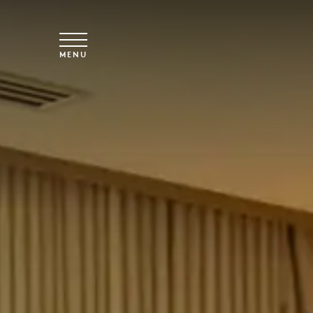
Spring til hovedindhold
MENU