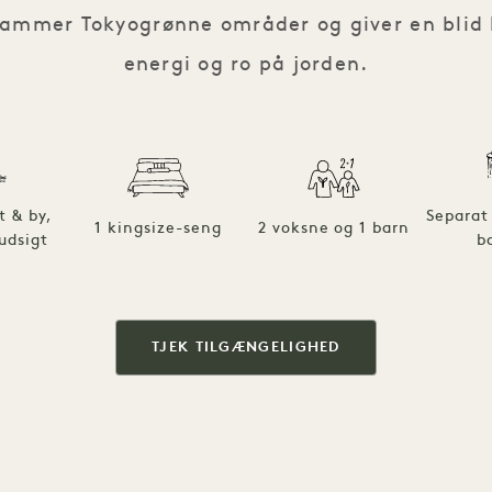
drammer Tokyogrønne områder og giver en blid
energi og ro på jorden.
t & by,
Separat
1 kingsize-seng
2 voksne og 1 barn
udsigt
b
TJEK TILGÆNGELIGHED