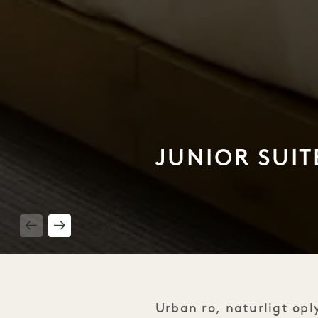
JUNIOR SUI
1 / 3
Urban ro, naturligt opl