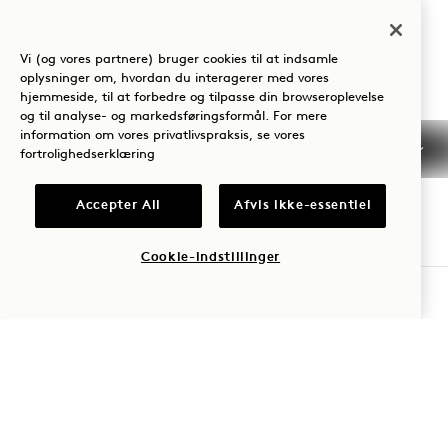
Japan
Hotel:
Vi (og vores partnere) bruger cookies til at indsamle
+81 3 6441 3040
oplysninger om, hvordan du interagerer med vores
hjemmeside, til at forbedre og tilpasse din browseroplevelse
Reservationer:
og til analyse- og markedsføringsformål. For mere
0053 165 0243
information om vores privatlivspraksis, se vores
fortrolighedserklæring
+1 833 770 5111
Tokyo
Kontakt os
Accepter All
Afvis ikke-essentiel
Politikker
Presse
Kæledyrsvenlig
Ofte stillede
Cookie-indstillinger
Tilgængelighed
spørgsmål
TJEK TILGÆNGELIGHED
1 Hotels
Vores lokationer
Mission
Vær den første til at finde ud af alt om 1 Hotels
Vores historie
Bliv en del af vores
Fornavn
Bæredygtighed
team