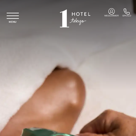
Spring til hovedindhold
MEDLEMMER
OPKALD
MENU