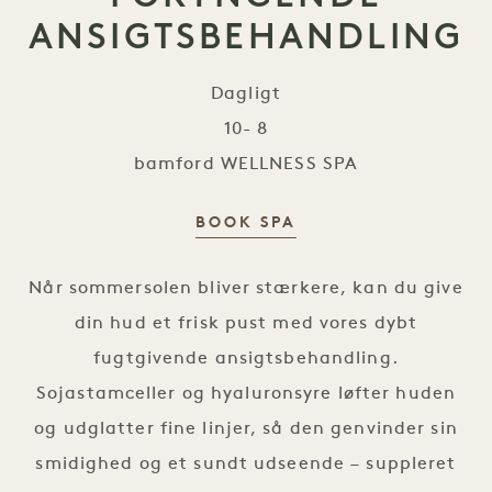
ANSIGTSBEHANDLING
Dagligt
10- 8
bamford WELLNESS SPA
BOOK SPA
FORYNGENDE ANSIGTSBEHAND
Når sommersolen bliver stærkere, kan du give
din hud et frisk pust med vores dybt
fugtgivende ansigtsbehandling.
Sojastamceller og hyaluronsyre løfter huden
og udglatter fine linjer, så den genvinder sin
smidighed og et sundt udseende – suppleret