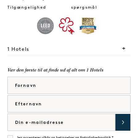
Tilgængelighed
spørgsmål
1 Hotels
Vores lokationer
Mission
Vær den første til at finde ud af alt om 1 Hotels
Vores historie
Bliv en del af vores
Fornavn
Bæredygtighed
team
The Field Guide
1 Homes
Efternavn
Tryk på
Udvikling
Køb Goodthings
Kontakt os
E-mail
Jeg accepterer
vilkår og betingelser
og
fortrolighedspolitik
*.