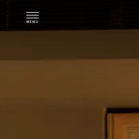
Spring til hovedindhold
MENU