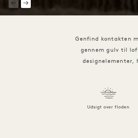
1 / 5
Genfind kontakten me
gennem gulv til lof
designelementer, 
Udsigt over floden