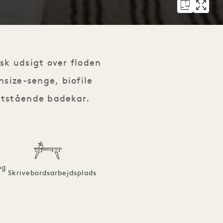
sk udsigt over floden
nsize-senge, biofile
itstående badekar.
og
Skrivebordsarbejdsplads