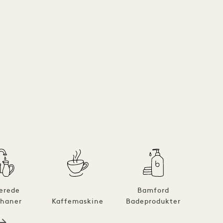
rerede
Bamford
B
haner
Kaffemaskine
Badeprodukter
bade
b