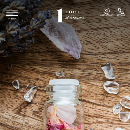
Spring til hovedindhold
MEDLEMMER
OPKALD
MENU