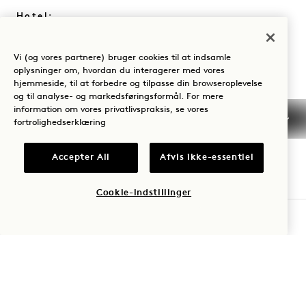
Hotel:
+61 3 7053 0888
Reservationer:
Vi (og vores partnere) bruger cookies til at indsamle
oplysninger om, hvordan du interagerer med vores
+61 3 7053 0888
hjemmeside, til at forbedre og tilpasse din browseroplevelse
og til analyse- og markedsføringsformål. For mere
Melbourne
Kontakt os
information om vores privatlivspraksis, se vores
Politikker
Ofte stillede
fortrolighedserklæring
Tilgængelighed
spørgsmål
Accepter All
Afvis ikke-essentiel
Presse
KarriereMelbourne
Cookie-indstillinger
TJEK TILGÆNGELIGHED
1 Hotels
Vores lokationer
Mission
Vær den første til at finde ud af alt om 1 Hotels
Vores historie
Bliv en del af vores