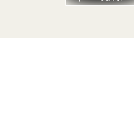
Vær den første til at finde ud af alt om 1 Hotels
Fornavn
Efternavn
E-mail
Jeg accepterer
vilkår og betingelser
og
fortrolighedspolitik