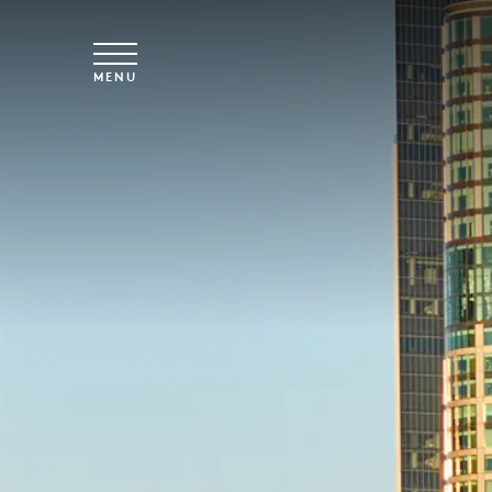
Spring til hovedindhold
MENU