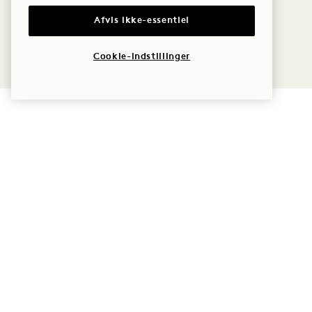
Afvis ikke-essentiel
Cookie-indstillinger
1 Hotel Melbourne
9 Maritime Place
Politikker
Melbourne
VIC
Tilgængelighed
3008
Presse
Australien
Ofte stillede
Hotel:
spørgsmål
+61 3 7053 0888
KarriereMelbourne
Reservationer: