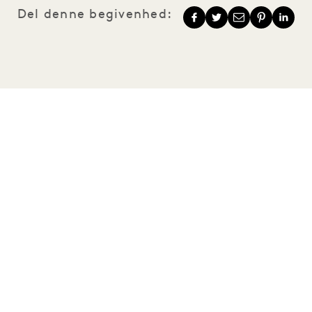
Del denne begivenhed:
1 Hotels
Vores lokationer
Mission
Vores historie
Bliv en del af vores
Bæredygtighed
team
The Field Guide
1 Homes
Tryk på
Udvikling
Køb Goodthings
Kontakt os