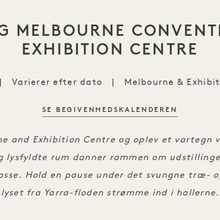
G MELBOURNE CONVENT
EXHIBITION CENTRE
|
Varierer efter dato
|
Melbourne & Exhibit
SE BEGIVENHEDSKALENDEREN
Besøg Melbourne & Exhibition Centre
e and Exhibition Centre og oplev et vartegn v
g lysfyldte rum danner rammen om udstillinge
lasse. Hold en pause under det svungne træ- og
lyset fra Yarra-floden strømme ind i hallerne.