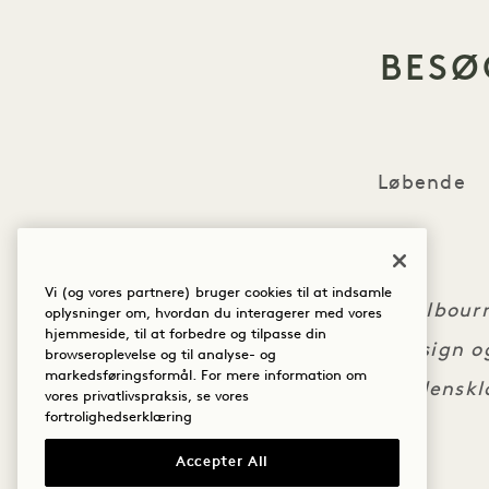
BESØ
Løbende
Vi (og vores partnere) bruger cookies til at indsamle
Besøg Melbourn
oplysninger om, hvordan du interagerer med vores
hjemmeside, til at forbedre og tilpasse din
slående design o
browseroplevelse og til analyse- og
markedsføringsformål. For mere information om
idéer i verdensk
vores privatlivspraksis, se vores
fortrolighedserklæring
Accepter All