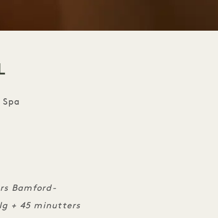
L
 Spa
ers Bamford-
lg + 45 minutters