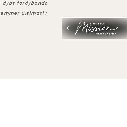
n dybt fordybende
fremmer ultimativ
Vær den første til at finde ud af alt om 1 Hotels
Fornavn