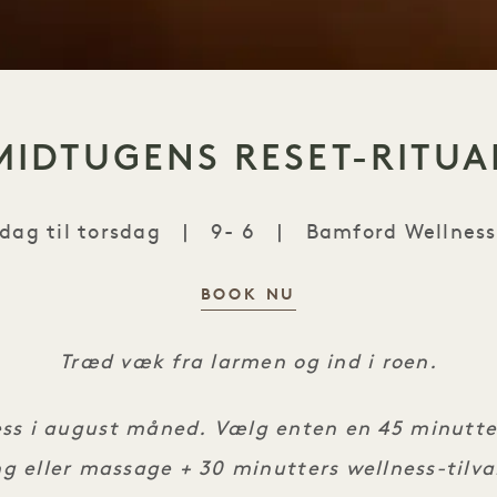
MIDTUGENS RESET-RITUA
ag til torsdag
|
9- 6
|
Bamford Wellness
BOOK NU
Midtugens reset-ritual
Træd væk fra larmen og ind i roen.
ss i august måned. Vælg enten en 45 minutt
g eller massage + 30 minutters wellness-tilva