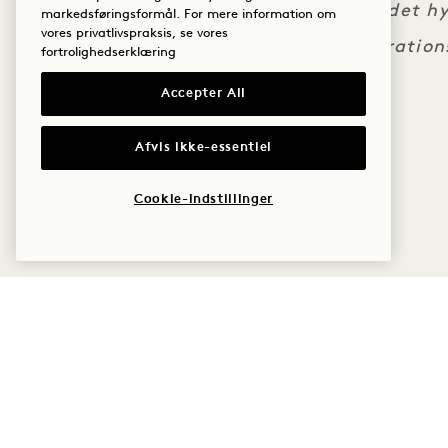
adgang til det h
markedsføringsformål. For mere information om
vores privatlivspraksis, se vores
lyd- og vibratio
fortrolighedserklæring
Accepter All
Afvis ikke-essentiel
Cookie-indstillinger
1 Hotel Melbourne