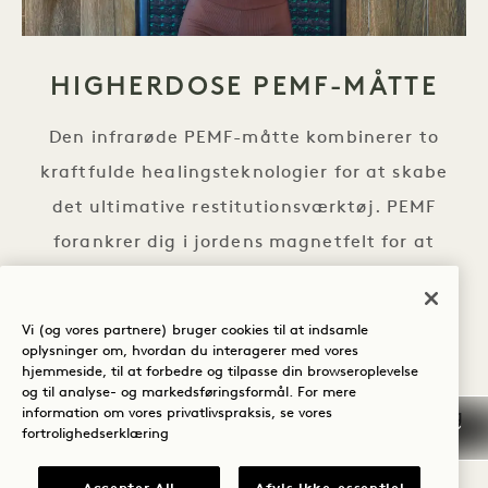
HIGHERDOSE PEMF-MÅTTE
Den infrarøde PEMF-måtte kombinerer to
kraftfulde healingsteknologier for at skabe
det ultimative restitutionsværktøj. PEMF
forankrer dig i jordens magnetfelt for at
nulstille hele kroppen, mens Infrarøds dybt
gennemtrængende varme fordobler din DOSE.
Vi (og vores partnere) bruger cookies til at indsamle
Læg dig på måtten for at lindre kroniske
oplysninger om, hvordan du interagerer med vores
hjemmeside, til at forbedre og tilpasse din browseroplevelse
smerter, komme dig efter træning, uddybe
og til analyse- og markedsføringsformål. For mere
information om vores privatlivspraksis, se vores
dine meditationer eller opleve total afslapning
fortrolighedserklæring
af kroppen. Ingen opsætning eller oprydning
nødvendig.