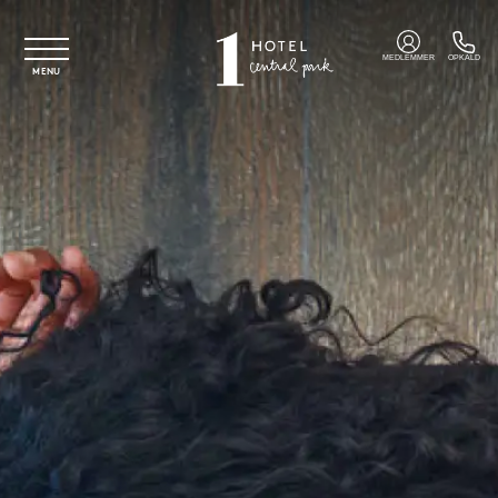
Spring til hovedindhold
MEDLEMMER
OPKALD
MENU