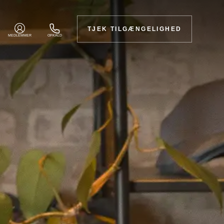
TJEK TILGÆNGELIGHED
MEDLEMMER
OPKALD