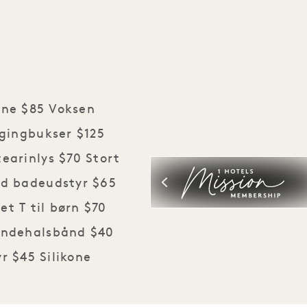
sne $85 Voksen
gingbukser $125
earinlys $70 Stort
rd badeudstyr $65
t T til børn $70
undehalsbånd $40
r $45 Silikone