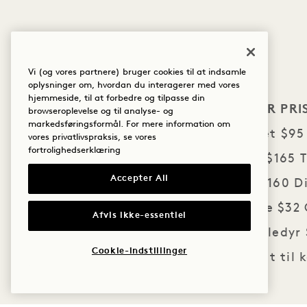
Vi (og vores partnere) bruger cookies til at indsamle
oplysninger om, hvordan du interagerer med vores
hjemmeside, til at forbedre og tilpasse din
ARTIKLER
PRI
browseroplevelse og til analyse- og
markedsføringsformål. For mere information om
langærmet $95 
vores privatlivspraksis, se vores
fortrolighedserklæring
Hættetrøje $165 T
Accepter All
stearinlys $160 
Vandflaske $32 
Afvis ikke-essentiel
Seng til kæledy
Cookie-indstillinger
Bold-sæt til 