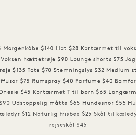
S
Morgenkåbe $140 Hat $28 Kortærmet til vok
Voksen hættetrøje $90 Lounge shorts $75 Jog
røje $135 Tote $70 Stemningslys $32 Medium st
Diffusor $75 Rumspray $40 Parfume $40 Bamfo
Onesie $45 Kortærmet T til børn $65 Langærme
r $90 Udstoppelig måtte $65 Hundesnor $55 H
kæledyr $12 Naturlig frisbee $25 Skål til kæledy
rejseskål $45