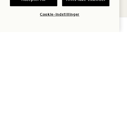
Cookie-indstillinger
TJEK TILGÆNGELIGHED