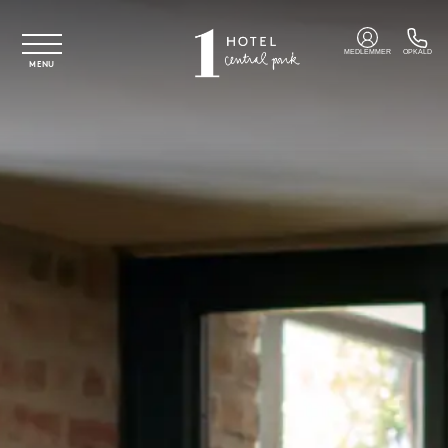
Spring til hovedindhold
MEDLEMMER
OPKALD
MENU