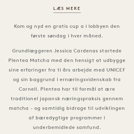
LÆS MERE
Nyd en kop matcha på søndag
Kom og nyd en gratis cup a i lobbyen den
første søndag i hver måned.
Grundlæggeren Jessica Cardenas startede
Plentea Matcha med den hensigt at udbygge
sine erfaringer fra ti års arbejde med UNICEF
og sin baggrund i ernæringsvidenskab fra
Cornell. Plentea har til formål at ære
traditionel japansk næringspraksis gennem
matcha - og samtidig bidrage til udviklingen
af bæredygtige programmer i
underbemidlede samfund.