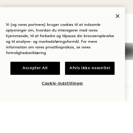
Vi (og vores partnere) bruger cookies til at indsamle
oplysninger om, hvordan du interagerer med vores
1 Hotel Central Park
hjemmeside, til at forbedre og tilpasse din browseroplevelse
og til analyse- og markedsføringsformål. For mere
1414 Sixth Avenue
information om vores privatlivspraksis, se vores
fortrolighedserklæring
New York
,
NY
10019
De Forenede Stater
Accepter All
Afvis ikke-essentiel
Hotel:
+1 212 703 2001
Cookie-indstillinger
Reservationer:
TJEK TILGÆNGELIGHED
+1 833 625 4111
Central Park
Kontakt os
Politikker
Presse
Kæledyrsvenlig
Ofte stillede