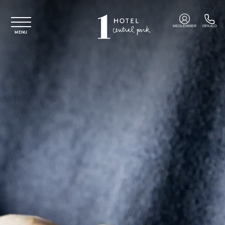
Spring til hovedindhold
MEDLEMMER
OPKALD
MENU