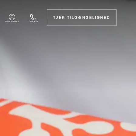
TJEK TILGÆNGELIGHED
MEDLEMMER
OPKALD