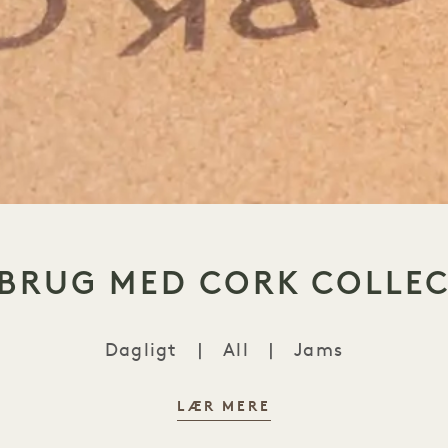
BRUG MED CORK COLLEC
Dagligt
|
All
|
Jams
LÆR MERE
Genbrug med Cork Collecti