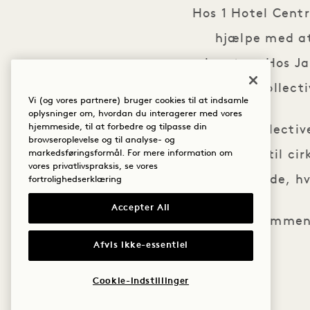
Hos 1 Hotel Centr
hjælpe med at
planeten. Hos Jam
Collect
Vi (og vores partnere) bruger cookies til at indsamle
oplysninger om, hvordan du interagerer med vores
hjemmeside, til at forbedre og tilpasse din
Cork Collecti
browseroplevelse og til analyse- og
materiale til ci
markedsføringsformål. For mere information om
vores privatlivspraksis, se vores
rum viser de, 
fortrolighedserklæring
Accepter All
Sammen 
Afvis ikke-essentiel
Cookie-indstillinger