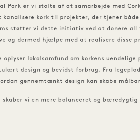
al Park er vi stolte af at samarbejde med Cor
 kanalisere kork til projekter, der tjener båd
s støtter vi dette initiativ ved at donere all 
ive og dermed hjælpe med at realisere disse pr
ve oplyser lokalsamfund om korkens uendelige 
rkulært design og bevidst forbrug. Fra legeplads
hvordan gennemtænkt design kan skabe målbar
skaber vi en mere balanceret og bæredygtig 