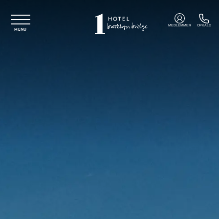
Spring til hovedindhold
MEDLEMMER
OPKALD
MENU