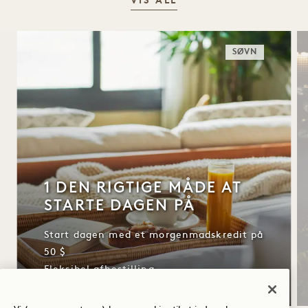
VIS ALL
SØVN
1 DEN RIGTIGE MÅDE AT
STARTE DAGEN PÅ
Start dagen med et morgenmadskredit på
50 $
Fleksibel afbestilling