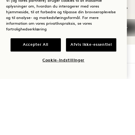
Vi (og vores partnere) bruger cookies til at indsamle
oplysninger om, hvordan du interagerer med vores
hjemmeside, til at forbedre og tilpasse din browseroplevelse
NaN / 8
og til analyse- og markedsføringsformål. For mere
information om vores privatlivspraksis, se vores
fortrolighedserklæring
Accepter All
Afvis ikke-essentiel
Cookie-indstillinger
1 Hotel Brooklyn Bridge
TJEK TILGÆNGELIGHED
60 Furman Street
Brooklyn
,
NY
11201
De Forenede Stater
Hotel:
+1 347 696 2500
Reservationer:
+1 833 625 6111