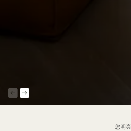
1 / 4
您明