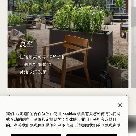
夏至
住宿最高可享40%折扣
一瓶桃红葡萄酒
灵活取消政策
NaN / 8
我们（和我们的合作伙伴）使用 cookies 收集有关您如何与我们网
站互动的信息，改善和定制您的浏览体验，并用于分析和营销目
的。有关我们隐私保护措施的更多信息，请参阅我们的
《隐私声明