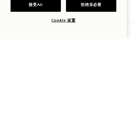
接受All
拒绝非必要
1 Hotel Toronto
Cookie 设置
查询可用性
550 Wellington Street W
Toronto
多伦多
M5V 2V4
加拿大
酒店
+1 416 640 7778
预订：
+1 833 624 0111
Toronto
联系我们
酒店政策
新闻
宠物友好
常见问题
无障碍设施