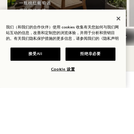
一瓶桃红葡萄酒
灵活取消政策
我们（和我们的合作伙伴）使用 cookies 收集有关您如何与我们网
站互动的信息，改善和定制您的浏览体验，并用于分析和营销目
的。有关我们隐私保护措施的更多信息，请参阅我们的
《隐私声明
NaN / 8
接受All
拒绝非必要
Cookie 设置
查询可用性
1 Hotel Toronto
550 Wellington Street W
Toronto
多伦多
M5V 2V4
加拿大
酒店