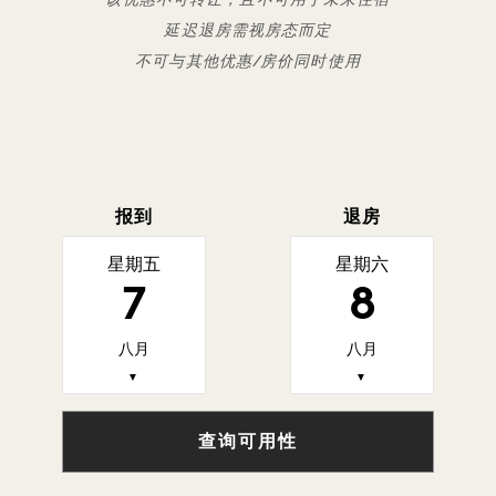
该优惠不可转让，且不可用于未来住宿
延迟退房需视房态而定
不可与其他优惠/房价同时使用
报到
退房
星期五
星期六
7
8
八月
八月
▼
▼
查询可用性