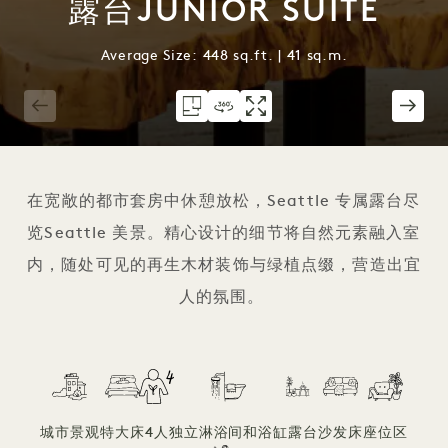
露台JUNIOR SUITE
Average Size: 448 sq.ft. | 41 sq.m.
1 / 4
在宽敞的都市套房中休憩放松，Seattle 专属露台尽
览Seattle 美景。精心设计的细节将自然元素融入室
内，随处可见的再生木材装饰与绿植点缀，营造出宜
人的氛围。
城市景观
特大床
4人
独立淋浴间和浴缸
露台
沙发床
座位区