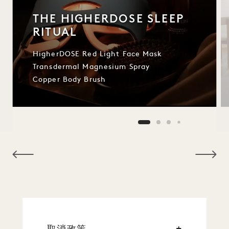
THE HIGHERDOSE SLEEP
RITUAL
HigherDOSE Red Light Face Mask
Transdermal Magnesium Spray
Copper Body Brush
NaN / 9