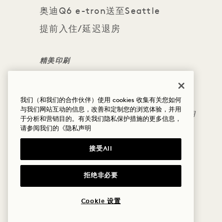
奥迪Q6 e-tron送至Seattle
提前入住/延迟退房
精美印刷
奥迪专车接送服务视供应情况而定
我们（和我们的合作伙伴）使用 cookies 收集有关您如何
提前入住与延迟退房服务视供应情况而定
与我们网站互动的信息，改善和定制您的浏览体验，并用
餐饮抵扣券La Loba、Drift 客房内用餐时使用
于分析和营销目的。有关我们隐私保护措施的更多信息，
请参阅我们的
《隐私声明
接受All
拒绝非必要
Cookie 设置
更多优惠与体验