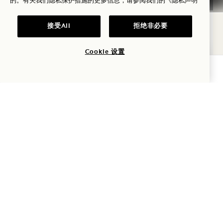
的。有关我们隐私保护措施的更多信息，请参阅我们的
《隐私声明
周六
周
接受All
拒绝非必要
8
1
8
8
Cookie 设置
查询可用性
L
Drift
从潮汐到餐桌
每日
NaN / 8