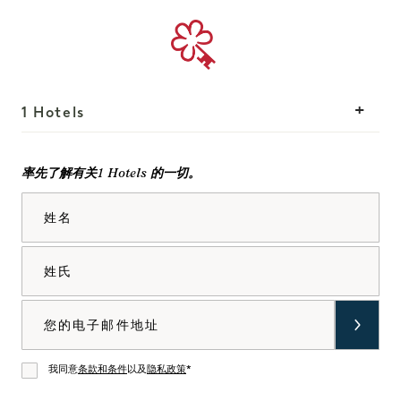
1 Hotels
我们的地点
Mission
率先了解有关1 Hotels 的一切。
我们的故事
加入我们的团队
姓名
可持续性
1 Homes
The Field Guide
发展
姓氏
新闻
联系我们
选购Goodthings
电子邮件
我同意
条款和条件
以及
隐私政策
*
同意