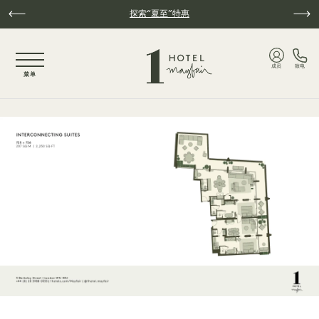
跳至主要内容
探索“夏至”特惠
NaN / 3
成员
致电
菜单