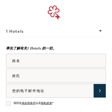
1 Hotels
我们的地点
Mission
率先了解有关1 Hotels 的一切。
我们的故事
加入我们的团队
姓名
可持续性
1 Homes
The Field Guide
发展
姓氏
新闻
联系我们
选购Goodthings
电子邮件
我同意
条款和条件
以及
隐私政策
*
同意