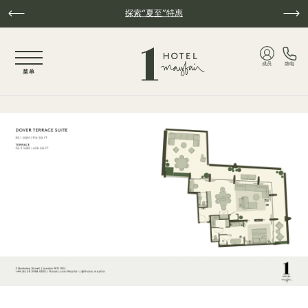
跳至主要内容
探索“夏至”特惠
NaN / 3
成员
致电
菜单