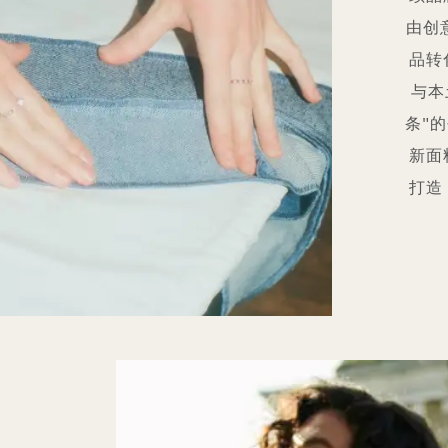
由创
品转
与本
条"
新面
打造