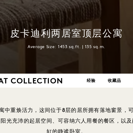
皮卡迪利两居室顶层公寓
Average Size: 1453 sq.ft. | 135 sq.m.
AT COLLECTION
经验
收藏品
寓中重焕活力，这间位于8层的居所拥有落地窗景，
受阳光充沛的起居空间、可容纳六人用餐的餐区，以及
缸的静谧卧室。