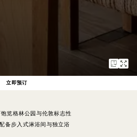
立即预订
可饱览格林公园与伦敦标志性
配备步入式淋浴间与独立浴