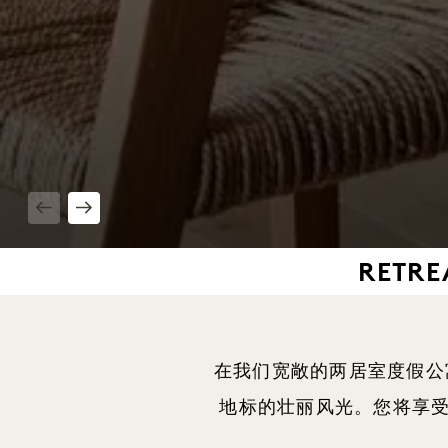
1 / 6
RETRE
在我们宽敞的两居室度假公
地标的壮丽风光。您将享