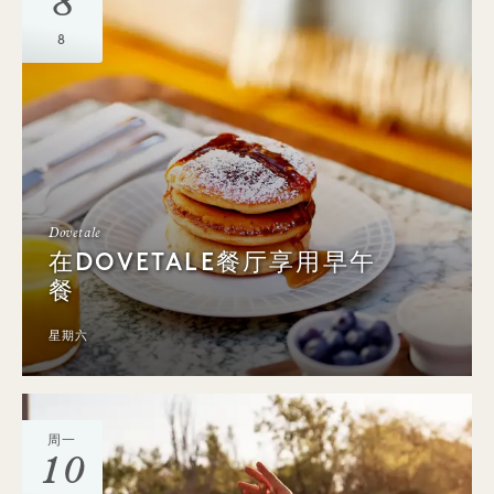
8
8
Dovetale
在DOVETALE餐厅享用早午
餐
星期六
周一
10