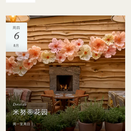
周四
6
8月
Dovetale
米努蒂花园
周一至周日