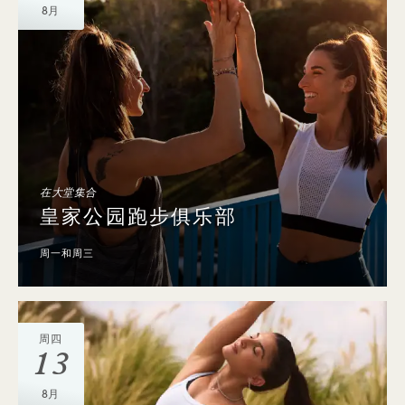
8月
在大堂集合
皇家公园跑步俱乐部
周一和周三
周四
13
8月