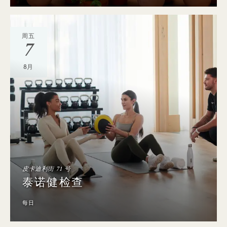
周五
7
8月
皮卡迪利街 71 号
泰诺健检查
每日