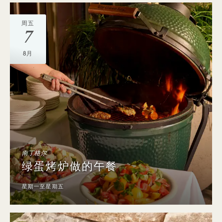
周五
7
8月
南丁格尔
绿蛋烤炉做的午餐
星期一至星期五