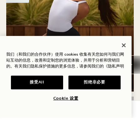
1 楼
ALO WELLNESS CLUB +1
我们（和我们的合作伙伴）使用 cookies 收集有关您如何与我们网
HOTEL MAYFAIR：垫上普
站互动的信息，改善和定制您的浏览体验，并用于分析和营销目
拉提
的。有关我们隐私保护措施的更多信息，请参阅我们的
《隐私声明
8月13日和26日
接受All
拒绝非必要
Cookie 设置
查询可用性
周三
19
8月