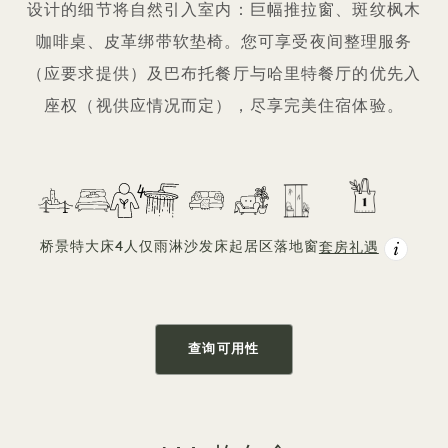
设计的细节将自然引入室内：巨幅推拉窗、斑纹枫木
咖啡桌、皮革绑带软垫椅。您可享受夜间整理服务
（应要求提供）及巴布托餐厅与哈里特餐厅的优先入
座权（视供应情况而定），尽享完美住宿体验。
桥景
特大床
4人
仅雨淋
沙发床
起居区
落地窗
套房礼遇
查询可用性