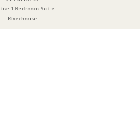
line 1 Bedroom Suite
Riverhouse
客房和套房
看我们的
。
无障碍设施
带扶手和座椅的浴缸
无障碍
淋浴间
淋浴间扶手
马桶旁扶手
手持花洒
低位毛巾钩与毛巾架
可拆卸淋浴喷头
聋人辅助设备