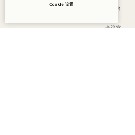
Cookie 设置
礼宾台
餐厅
会议室
商务中心
公共卫生间
健身中心
无障碍设施
代客泊车服务
停车场内设有专用车位（需
主入口及巴布托餐厅入口处
酒店各处均设有盲文
无障碍全自动入口门，门
餐厅设有无障碍入口 (轮