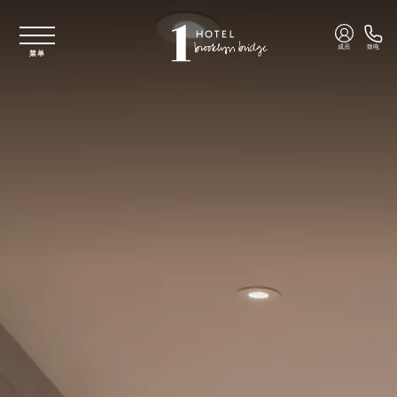
跳至主要内容
成员
致电
菜单