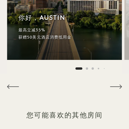
你好，AUSTIN
最高立减35%
获赠50美元酒店消费抵用金
NaN / 6
您可能喜欢的其他房间