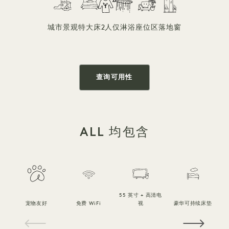
城市景观
特大床
2人
仅淋浴
座位区
落地窗
查询可用性
ALL 均包含
55 英寸 + 高清电
宠物友好
免费 WiFi
视
豪华可持续床垫