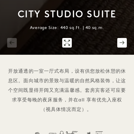
CITY STUDIO SUITE
Average Size: 440 sq.ft. | 40 sq.m.
1 / 2
开放通透的一室一厅式布局，设有供您放松休憩的休
息区。面向城市的景致与温暖的自然风格装饰，让这
个空间既显得开阔又充满温馨感。套房宾客还可应要
求享受每晚的夜床服务，并在all 享有优先入座权
（视具体情况而定）。