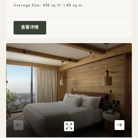
Average Size: 438 sq.ft. | 40 sq.m.
City Studio Suite ）
查看详情
7586画廊
湖景JUNIOR SUITE