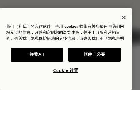
NaN / 6
我们（和我们的合作伙伴）使用 cookies 收集有关您如何与我们网
站互动的信息，改善和定制您的浏览体验，并用于分析和营销目
的。有关我们隐私保护措施的更多信息，请参阅我们的
《隐私声明
1 Hotel Austin
接受All
拒绝非必要
96 红河街
Cookie 设置
Austin
,
德克萨斯州
查询可用性
美国
酒店
+1 737 415 9800
预订：
+1 833 770 7111
Austin
联系我们
酒店政策
新闻