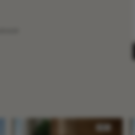
地费或税费
睡眠