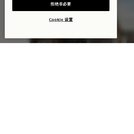
拒绝非必要
Cookie 设置
你好，AUSTIN
最高立减35%
获赠50美元酒店消费抵用金
NaN / 6