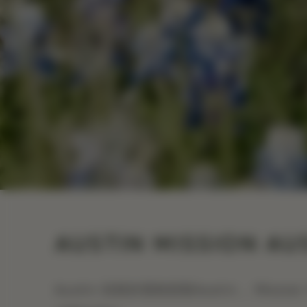
AUSTIN MISSION A
Austin 崭新的视角探索Austin 。Mis