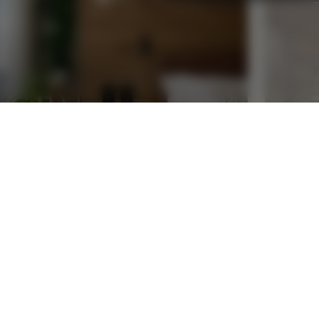
首页 1
自
最高可享7折优惠
最高
100美元酒店消费抵用金
代客
每日60美元早餐抵用金
25