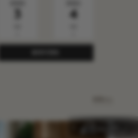
星期四
星期五
3
4
9月
9月
▼
▼
查询可用性
查看ALL
睡眠