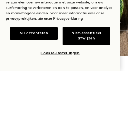
verzamelen over uw interactie met onze website, om uw
surfervaring te verbeteren en aan te passen, en voor analyse-
en marketingdoeleinden. Voor meer informatie over onze
privacypraktijken, zie onze
Privacyverklaring
All accepteren
Niet-essentieel
afwijzen
Cookie-instellingen
BESCHIKBAARHEID CONTROLEREN
TAGLINE
REIZEN MET ZORG
AUDI EXCURSIES
Verken de natuurlijke schoonheid en rijkdom
van San Francisco met Audi Excursions. Onze
volledig elektrische Audi e-tron huurauto's
nemen je mee op onverwachte