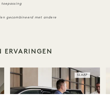
 toepassing
orden gecombineerd met andere
N ERVARINGEN
SLAAP