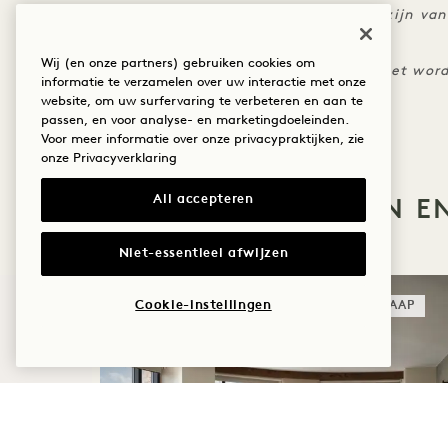
De standaard annuleringsvoorwaarden zijn van
Er kunnen uitsluitingsdata gelden
Wij (en onze partners) gebruiken cookies om
Het tarief is inclusief korting en kan niet w
informatie te verzamelen over uw interactie met onze
aanbiedingen of tarieven
website, om uw surfervaring te verbeteren en aan te
passen, en voor analyse- en marketingdoeleinden.
Voor meer informatie over onze privacypraktijken, zie
onze
Privacyverklaring
MEER AANBIEDINGEN E
All accepteren
Niet-essentieel afwijzen
Cookie-instellingen
SLAAP