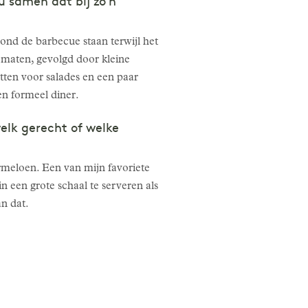
u samen dat bij zo’n
ond de barbecue staan terwijl het
omaten, gevolgd door kleine
zitten voor salades en een paar
en formeel diner.
elk gerecht of welke
termeloen. Een van mijn favoriete
in een grote schaal te serveren als
an dat.