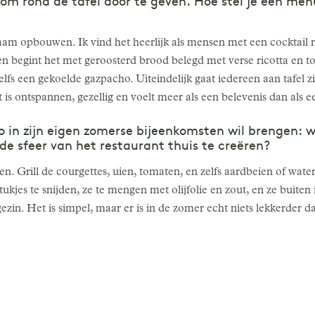
om rond de tafel door te geven. Hoe stel je een men
m opbouwen. Ik vind het heerlijk als mensen met een cocktail r
n begint het met geroosterd brood belegd met verse ricotta en t
 zelfs een gekoelde gazpacho. Uiteindelijk gaat iedereen aan tafel 
is ontspannen, gezellig en voelt meer als een belevenis dan als e
o in zijn eigen zomerse bijeenkomsten wil brengen: w
e sfeer van het restaurant thuis te creëren?
illen. Grill de courgettes, uien, tomaten, en zelfs aardbeien of wa
ukjes te snijden, ze te mengen met olijfolie en zout, en ze buiten 
gezin. Het is simpel, maar er is in de zomer echt niets lekkerder d