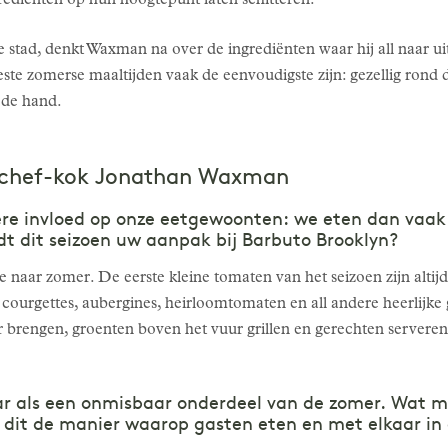
rediënten op hun hoogtepunt laten schitteren.
e stad, denkt Waxman na over de ingrediënten waar hij all naar u
ste zomerse maaltijden vaak de eenvoudigste zijn: gezellig rond
n de hand.
 chef-kok Jonathan Waxman
ere invloed op onze eetgewoonten: we eten dan vaak 
dt dit seizoen uw aanpak bij Barbuto Brooklyn?
 naar zomer. De eerste kleine tomaten van het seizoen zijn altijd
courgettes, aubergines, heirloomtomaten en all andere heerlijke 
 brengen, groenten boven het vuur grillen en gerechten serveren 
aar als een onmisbaar onderdeel van de zomer. Wat m
t dit de manier waarop gasten eten en met elkaar i