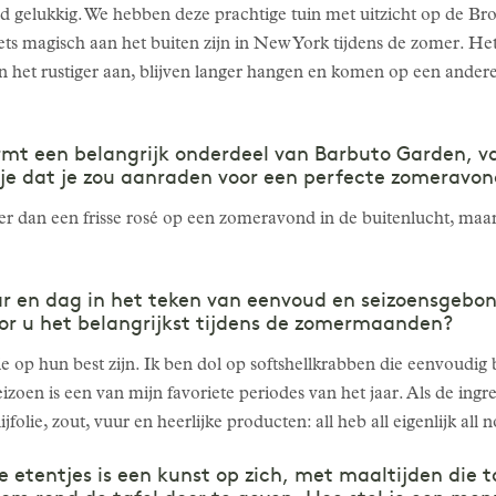
end gelukkig. We hebben deze prachtige tuin met uitzicht op de 
ets magisch aan het buiten zijn in New York tijdens de zomer. Het
 het rustiger aan, blijven langer hangen en komen op een andere
mt een belangrijk onderdeel van Barbuto Garden, van
je dat je zou aanraden voor een perfecte zomeravon
der dan een frisse rosé op een zomeravond in de buitenlucht, maa
ar en dag in het teken van eenvoud en seizoensgebo
or u het belangrijkst tijdens de zomermaanden?
ie op hun best zijn. Ik ben dol op softshellkrabben die eenvoudig
izoen is een van mijn favoriete periodes van het jaar. Als de ingre
jfolie, zout, vuur en heerlijke producten: all heb all eigenlijk all n
 etentjes is een kunst op zich, met maaltijden die 