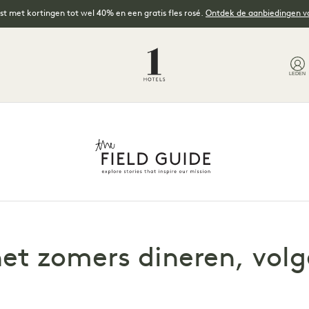
t met kortingen tot wel 40% en een gratis fles rosé.
Ontdek de aanbiedingen 
LEDEN
het zomers dineren, vol