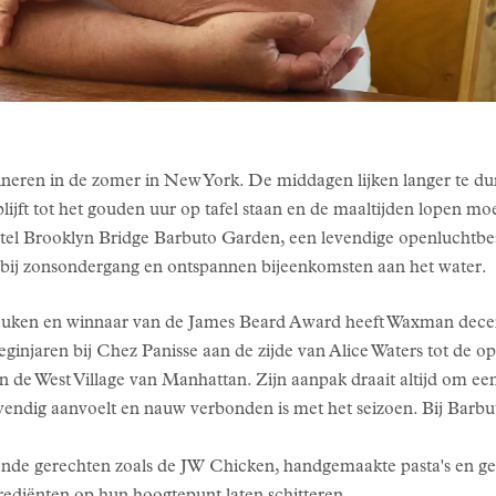
ineren in de zomer in New York. De middagen lijken langer te dur
lijft tot het gouden uur op tafel staan en de maaltijden lopen moe
tel Brooklyn Bridge Barbuto Garden, een levendige openlucht
 bij zonsondergang en ontspannen bijeenkomsten aan het water.
 keuken en winnaar van de James Beard Award heeft Waxman dec
injaren bij Chez Panisse aan de zijde van Alice Waters tot de op
n de West Village van Manhattan. Zijn aanpak draait altijd om e
endig aanvoelt en nauw verbonden is met het seizoen. Bij Barbut
nde gerechten zoals de JW Chicken, handgemaakte pasta's en geg