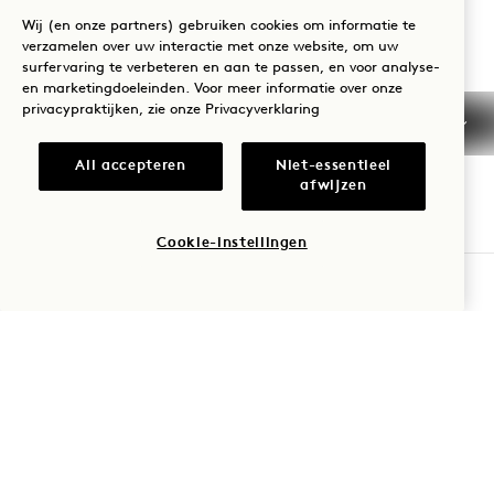
+61 3 7053 0888
Wij (en onze partners) gebruiken cookies om informatie te
Reserveringen:
verzamelen over uw interactie met onze website, om uw
surfervaring te verbeteren en aan te passen, en voor analyse-
+61 3 7053 0888
en marketingdoeleinden. Voor meer informatie over onze
Melbourne
Neem contact met ons op
privacypraktijken, zie onze
Privacyverklaring
Beleid
FAQs
All accepteren
Niet-essentieel
Toegankelijkheid
Melbourne Carrières
afwijzen
Pers
Cookie-instellingen
BESCHIKBAARHEID CONTROLEREN
1 Hotels
Onze locaties
Mission
Wees de eerste die alles te weten komt over 1 Hotels.
Ons verhaal
Word lid van ons team
Voornaam
Duurzaamheid
1 Homes